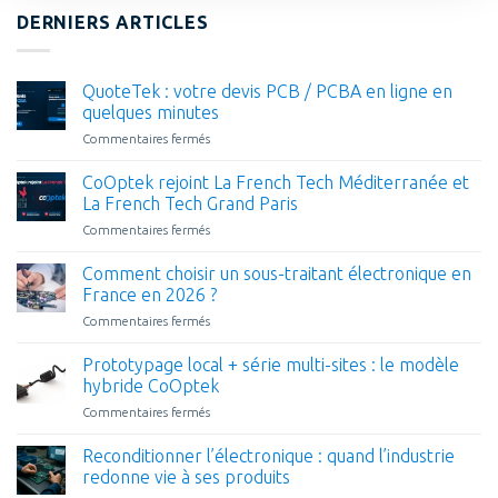
DERNIERS ARTICLES
QuoteTek : votre devis PCB / PCBA en ligne en
quelques minutes
Commentaires fermés
sur
QuoteTek
:
CoOptek rejoint La French Tech Méditerranée et
votre
La French Tech Grand Paris
devis
Commentaires fermés
sur
PCB
CoOptek
/
rejoint
Comment choisir un sous-traitant électronique en
PCBA
La
en
France en 2026 ?
French
ligne
Commentaires fermés
sur
Tech
en
Comment
Méditerranée
quelques
choisir
Prototypage local + série multi-sites : le modèle
et
minutes
un
La
hybride CoOptek
sous-
French
Commentaires fermés
sur
traitant
Tech
Prototypage
électronique
Grand
local
Reconditionner l’électronique : quand l’industrie
en
Paris
+
France
redonne vie à ses produits
série
en