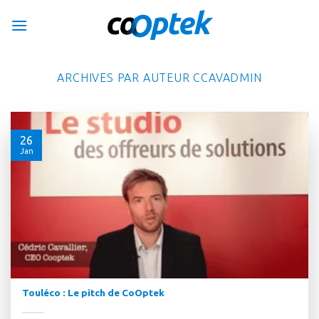
Passer
au
contenu
ARCHIVES PAR AUTEUR
CCAVADMIN
26
Jan
Touléco : Le pitch de CoOptek